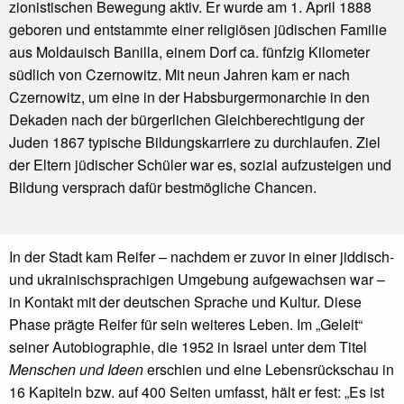
zionistischen Bewegung aktiv. Er wurde am 1. April 1888
geboren und entstammte einer religiösen jüdischen Familie
aus Moldauisch Banilla, einem Dorf ca. fünfzig Kilometer
südlich von Czernowitz. Mit neun Jahren kam er nach
Czernowitz, um eine in der Habsburgermonarchie in den
Dekaden nach der bürgerlichen Gleichberechtigung der
Juden 1867 typische Bildungskarriere zu durchlaufen. Ziel
der Eltern jüdischer Schüler war es, sozial aufzusteigen und
Bildung versprach dafür bestmögliche Chancen.
In der Stadt kam Reifer – nachdem er zuvor in einer jiddisch-
und ukrainischsprachigen Umgebung aufgewachsen war –
in Kontakt mit der deutschen Sprache und Kultur. Diese
Phase prägte Reifer für sein weiteres Leben. Im „Geleit“
seiner Autobiographie, die 1952 in Israel unter dem Titel
Menschen und Ideen
erschien und eine Lebensrückschau in
16 Kapiteln bzw. auf 400 Seiten umfasst, hält er fest: „Es ist