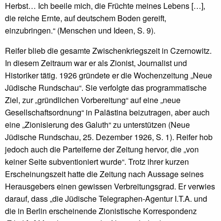
Herbst… Ich beeile mich, die Früchte meines Lebens […],
die reiche Ernte, auf deutschem Boden gereift,
einzubringen.“ (Menschen und Ideen, S. 9).
Reifer blieb die gesamte Zwischenkriegszeit in Czernowitz.
In diesem Zeitraum war er als Zionist, Journalist und
Historiker tätig. 1926 gründete er die Wochenzeitung „Neue
Jüdische Rundschau“. Sie verfolgte das programmatische
Ziel, zur „gründlichen Vorbereitung“ auf eine „neue
Gesellschaftsordnung“ in Palästina beizutragen, aber auch
eine „Zionisierung des Galuth“ zu unterstützen (Neue
Jüdische Rundschau, 25. Dezember 1926, S. 1). Reifer hob
jedoch auch die Parteiferne der Zeitung hervor, die „von
keiner Seite subventioniert wurde“. Trotz ihrer kurzen
Erscheinungszeit hatte die Zeitung nach Aussage seines
Herausgebers einen gewissen Verbreitungsgrad. Er verwies
darauf, dass „die Jüdische Telegraphen-Agentur I.T.A. und
die in Berlin erscheinende Zionistische Korrespondenz