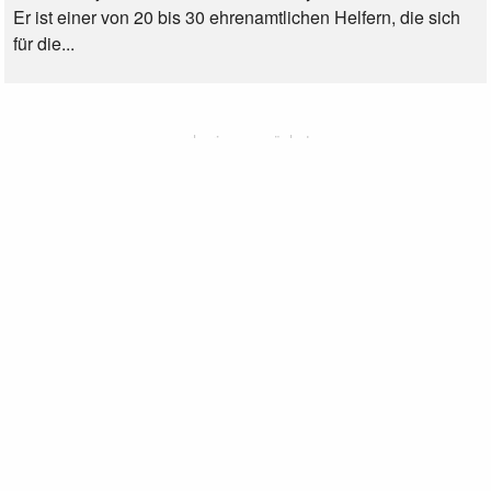
Er ist einer von 20 bis 30 ehrenamtlichen Helfern, die sich
für die...
vorherige
page
nächste
dtmb-Projekt
Projektleiter und Team
Förderer und Partner
e-flyer
Impressum
Datenschutzhinweis
Das Projekt wird gefördert von der Beauftragten der
Bundesregierung für Kultur und Medien aufgrund eines