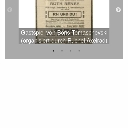
Gastspiel von Boris Tomaschevski
(organisiert durch Ruchel Axelrad)
N
dtmb-Projekt
Projektleiter und Team
Förderer und Partner
e-flyer
Impressum