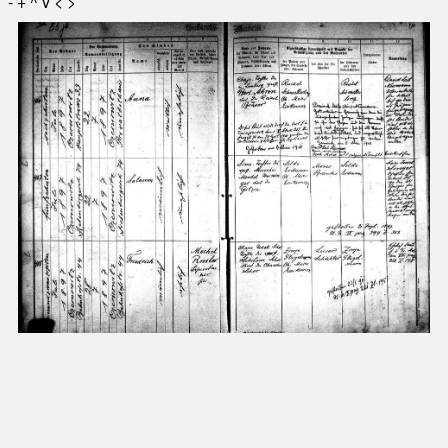
-
+
^
v
<
>