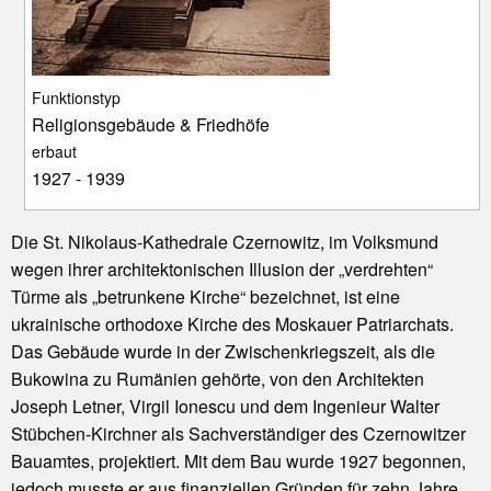
Funktionstyp
Religionsgebäude & Friedhöfe
erbaut
1927 - 1939
Die St. Nikolaus-Kathedrale Czernowitz, im Volksmund
wegen ihrer architektonischen Illusion der „verdrehten“
Türme als „betrunkene Kirche“ bezeichnet, ist eine
ukrainische orthodoxe Kirche des Moskauer Patriarchats.
Das Gebäude wurde in der Zwischenkriegszeit, als die
Bukowina zu Rumänien gehörte, von den Architekten
Joseph Letner, Virgil Ionescu und dem Ingenieur Walter
Stübchen-Kirchner als Sachverständiger des Czernowitzer
Bauamtes, projektiert. Mit dem Bau wurde 1927 begonnen,
jedoch musste er aus finanziellen Gründen für zehn Jahre