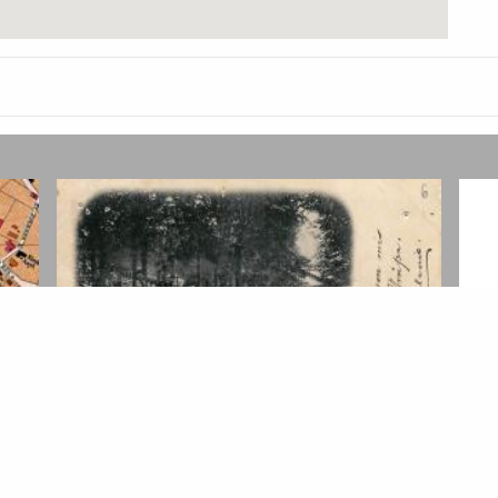
Göbelshöhe (Gartenlokal)