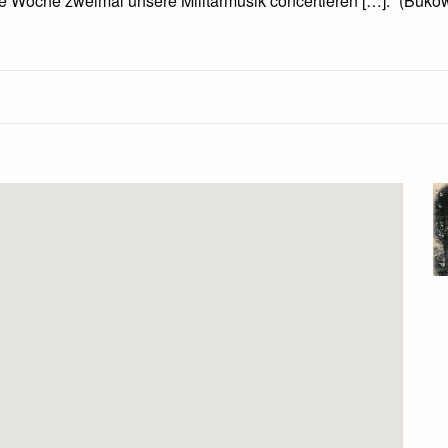
ede Woche zweimal unsere Militärmusik concertieren […].“ (Bukow