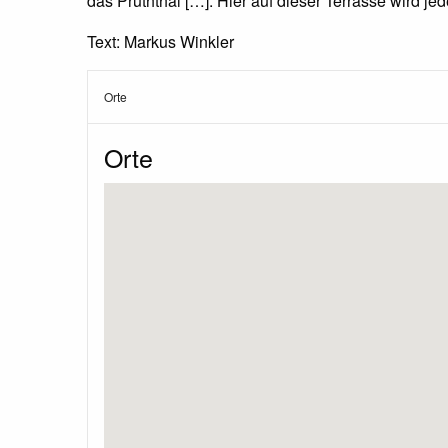
das Pruththal […]. Hier auf dieser Terrasse wird j
Text: Markus Winkler
Orte
Orte