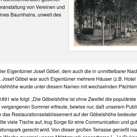
eranstaltung von Vereinen und
 eines Baumhains, unweit des
Der Eigentümer Josef Göbel, dem auch die in unmittelbarer Nac
n. Josef Göbel war auch Eigentümer mehrere Häuser (z.B. Hotel
shhöhe wurde unter diesem Namen mit wechselnden Pächtern u
1891 wie folgt: „Die Göbelshöhe ist ohne Zweifel die populärs
im vergangenen Sommer erfreute, bewies nur, daß unserem Publi
das Restaurationsetablissement auf der Göbelshöhe bedeutend
llte viele Tische auf, trug Sorge für eine Communication und gute
tionspark gerecht wird. Von dieser großen Terrasse genießt ma