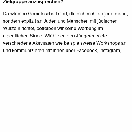
Zielgruppe anzusprechen?
Da wir eine Gemeinschaft sind, die sich nicht an jedermann,
sondern explizit an Juden und Menschen mit jüdischen
Wurzeln richtet, betreiben wir keine Werbung im
eigentlichen Sinne. Wir bieten den Jüngeren viele
verschiedene Aktivitäten wie beispielsweise Workshops an
und kommunizieren mit ihnen über Facebook, Instagram, …
junge Leute erreicht man am besten mit Social Media.
Wie hat sich die Stadt generell während der Zeit, die Sie
nun hier leben, verändert?
Laut den offiziellen Statistiken des Staates Israel sind rund
90.000 Menschen aus Czernowitz und der Region in den
letzten Jahrzehnten nach Israel ausgewandert. 20.000 bis
30.000 emigrierten in Länder wie Deutschland oder in die
USA. Außerdem ist auch eine nationale Migration in die
größeren Städte wie Kiev oder Lviv zu verzeichnen.