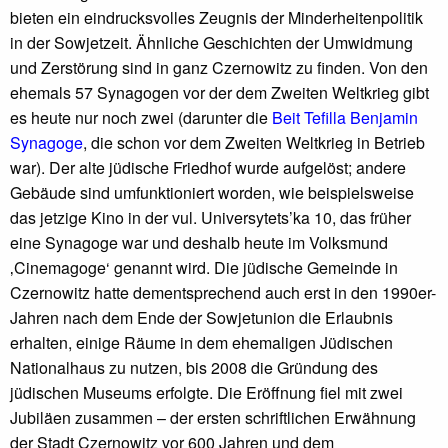
bieten ein eindrucksvolles Zeugnis der Minderheitenpolitik
in der Sowjetzeit. Ähnliche Geschichten der Umwidmung
und Zerstörung sind in ganz Czernowitz zu finden. Von den
ehemals 57 Synagogen vor der dem Zweiten Weltkrieg gibt
es heute nur noch zwei (darunter die
Beit Tefilla Benjamin
Synagoge
, die schon vor dem Zweiten Weltkrieg in Betrieb
war). Der alte jüdische Friedhof wurde aufgelöst; andere
Gebäude sind umfunktioniert worden, wie beispielsweise
das jetzige Kino in der vul. Universytets’ka 10, das früher
eine Synagoge war und deshalb heute im Volksmund
‚Cinemagoge‘ genannt wird. Die jüdische Gemeinde in
Czernowitz hatte dementsprechend auch erst in den 1990er-
Jahren nach dem Ende der Sowjetunion die Erlaubnis
erhalten, einige Räume in dem ehemaligen Jüdischen
Nationalhaus zu nutzen, bis 2008 die Gründung des
jüdischen Museums erfolgte. Die Eröffnung fiel mit zwei
Jubiläen zusammen – der ersten schriftlichen Erwähnung
der Stadt Czernowitz vor 600 Jahren und dem