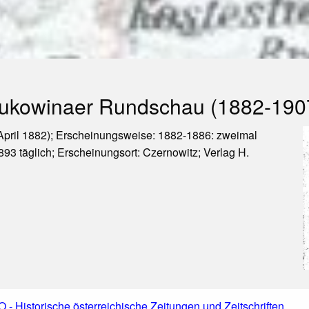
ukowinaer Rundschau (1882-190
April 1882); Erscheinungsweise: 1882-1886: zweimal
93 täglich; Erscheinungsort: Czernowitz; Verlag H.
Historische österreichische Zeitungen und Zeitschriften