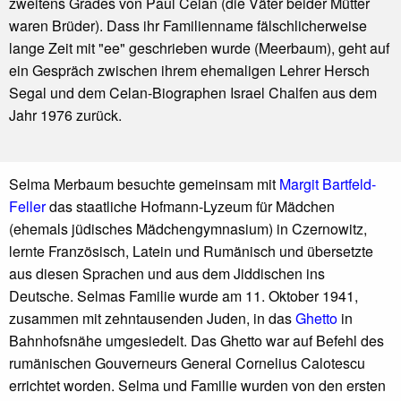
zweitens Grades von Paul Celan (die Väter beider Mütter
waren Brüder). Dass ihr Familienname fälschlicherweise
lange Zeit mit "ee" geschrieben wurde (Meerbaum),
geht auf
ein Gespräch zwischen ihrem ehemaligen Lehrer
Hersch
Segal und dem Celan-Biographen Israel Chalfen aus dem
Jahr 1976 zurück.
Selma Merbaum besuchte gemeinsam mit
Margit Bartfeld-
Feller
das staatliche Hofmann-Lyzeum für Mädchen
(ehemals jüdisches Mädchengymnasium) in Czernowitz,
lernte Französisch, Latein und Rumänisch und übersetzte
aus diesen Sprachen und aus dem Jiddischen ins
Deutsche. Selmas Familie wurde am 11. Oktober 1941,
zusammen mit zehntausenden Juden, in das
Ghetto
in
Bahnhofsnähe umgesiedelt. Das Ghetto war auf Befehl des
rumänischen Gouverneurs General Cornelius Calotescu
errichtet worden. Selma und Familie wurden von den ersten