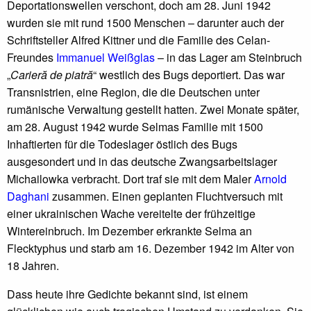
Deportationswellen verschont, doch am 28. Juni 1942
wurden sie mit rund 1500 Menschen – darunter auch der
Schriftsteller Alfred Kittner und die Familie des Celan-
Freundes
Immanuel Weißglas
– in das Lager am Steinbruch
„
Carieră de piatră
“ westlich des Bugs deportiert. Das war
Transnistrien, eine Region, die die Deutschen unter
rumänische Verwaltung gestellt hatten. Zwei Monate später,
am 28. August 1942 wurde Selmas Familie mit 1500
Inhaftierten für die Todeslager östlich des Bugs
ausgesondert und in das deutsche Zwangsarbeitslager
Michailowka verbracht. Dort traf sie mit dem Maler
Arnold
Daghani
zusammen. Einen geplanten Fluchtversuch mit
einer ukrainischen Wache vereitelte der frühzeitige
Wintereinbruch. Im Dezember erkrankte Selma an
Flecktyphus und starb am 16. Dezember 1942 im Alter von
18 Jahren.
Dass heute ihre Gedichte bekannt sind, ist einem