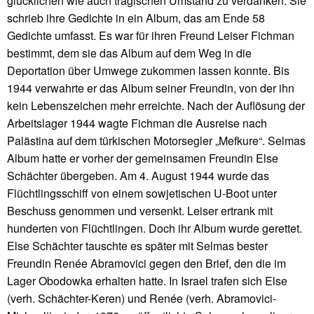
glücklichen wie auch tragischen Umstand zu verdanken. Sie
schrieb ihre Gedichte in ein Album, das am Ende 58
Gedichte umfasst. Es war für ihren Freund Leiser Fichman
bestimmt, dem sie das Album auf dem Weg in die
Deportation über Umwege zukommen lassen konnte. Bis
1944 verwahrte er das Album seiner Freundin, von der ihn
kein Lebenszeichen mehr erreichte. Nach der Auflösung der
Arbeitslager 1944 wagte Fichman die Ausreise nach
Palästina auf dem türkischen Motorsegler „Mefkure“. Selmas
Album hatte er vorher der gemeinsamen Freundin Else
Schächter übergeben. Am 4. August 1944 wurde das
Flüchtlingsschiff von einem sowjetischen U-Boot unter
Beschuss genommen und versenkt. Leiser ertrank mit
hunderten von Flüchtlingen. Doch ihr Album wurde gerettet.
Else Schächter tauschte es später mit Selmas bester
Freundin Renée Abramovici gegen den Brief, den die im
Lager Obodowka erhalten hatte. In Israel trafen sich Else
(verh. Schächter-Keren) und Renée (verh. Abramovici-