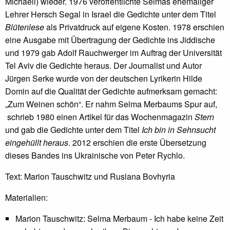
Michaeli) wieder. 1976 veröffentlichte Selmas ehemaliger
Lehrer Hersch Segal in Israel die Gedichte unter dem Titel
Blütenlese
als Privatdruck auf eigene Kosten. 1978 erschien
eine Ausgabe mit Übertragung der Gedichte ins Jiddische
und 1979 gab Adolf Rauchwerger im Auftrag der Universität
Tel Aviv die Gedichte heraus. Der Journalist und Autor
Jürgen Serke wurde von der deutschen Lyrikerin Hilde
Domin auf die Qualität der Gedichte aufmerksam gemacht:
„Zum Weinen schön“. Er nahm Selma Merbaums Spur auf,
schrieb 1980 einen Artikel für das Wochenmagazin
Stern
und gab die Gedichte unter dem Titel
Ich bin in Sehnsucht
eingehüllt heraus
. 2012 erschien die erste Übersetzung
dieses Bandes ins Ukrainische von Peter Rychlo.
Text: Marion Tauschwitz und Ruslana Bovhyria
Materialien:
Marion Tauschwitz: Selma Merbaum - Ich habe keine Zeit