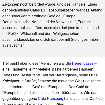
Zeitungen noch befördert wurde, und des Handels. Eines
der bekanntsten Cafés zu Habsburgerzeiten war das Anfang
der 1880er-Jahre eröffnete Café de l’Europe.
Der französische Name und der Verweis auf „Europa“
lassen darauf schließen, dass sich dort jene trafen, die sich
mit Politik, Wirtschaft und dem Weltgeschehen
auseinandersetzten und sich darüber mit Gleichgesinnten
austauschten.
Treffpunkt eben dieser Menschen war die
Herrengasse
–
eine Flaniermeile mit vielerlei pastellfarbenen Häusern,
Cafés und Restaurants. Auf der Herrengasse, heute Ol'ha
Kobyljans'ka Straße, flanierte die mondäne Welt und kehrte
unter anderem im Café de l’Europe ein. Das Café de
l’Europe bestand bis in die späten 1930er-Jahre. Wie das
gegenüber gelegene
Café Habsburg
hatte auch das Café de
l’Europe sein Namensvorbild in Wien.